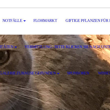
NOTFÄLLE
FLOHMARKT
GIFTIGE PFLANZEN FÜR
ITÄTEN
VERMITTLUNG - BITTE KLICKEN SIE NACH UNT
GALERIE ZUHAUSE GEFUNDEN
SPONSOREN
WISSE