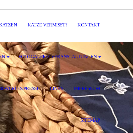
 KATZEN
KATZE VERMISST?
KONTAKT
EN
FOTOGALERIE VERANSTALTUNGEN
NSWERTES/PRESSE
LINKS
IMPRESSUM
SITEMAP